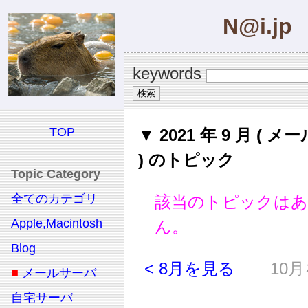
N@i.jp
keywords
TOP
▼ 2021 年 9 月 ( 
) のトピック
Topic Category
全てのカテゴリ
該当のトピックは
Apple,Macintosh
ん。
Blog
< 8月を見る
10月
■
メールサーバ
自宅サーバ