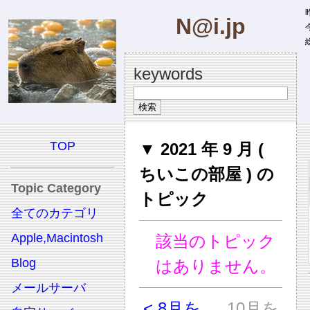
昨
N@i.jp
今
総
keywords
TOP
▼ 2021 年 9 月 (
ちいこの部屋 ) の
Topic Category
トピック
全てのカテゴリ
Apple,Macintosh
該当のトピック
Blog
はありません。
メールサーバ
< 8月を
10月を