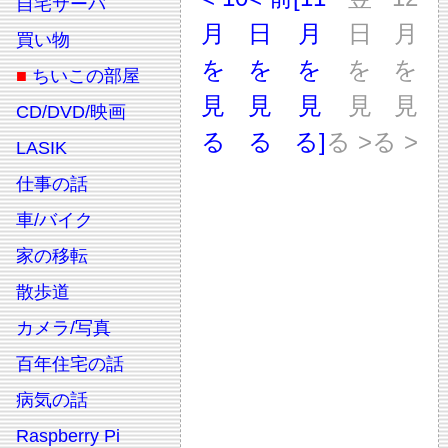
自宅サーバ
月
日
月
日
月
買い物
を
を
を
を
を
■
ちいこの部屋
見
見
見
見
見
CD/DVD/映画
る
る
る]
る >
る >
LASIK
仕事の話
車/バイク
家の移転
散歩道
カメラ/写真
百年住宅の話
病気の話
Raspberry Pi