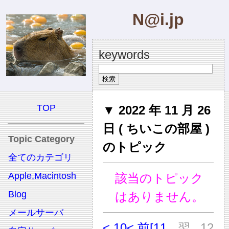
N@i.jp
keywords
TOP
▼ 2022 年 11 月 26
日 ( ちいこの部屋 )
Topic Category
のトピック
全てのカテゴリ
Apple,Macintosh
該当のトピック
Blog
はありません。
メールサーバ
< 10
< 前
[11
翌
12