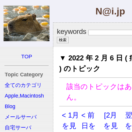
N@i.jp
keywords
TOP
▼ 2022 年 2 月 6 日
) のトピック
Topic Category
全てのカテゴリ
該当のトピックは
Apple,Macintosh
ん。
Blog
< 1月
< 前
[2月
メールサーバ
を見
日を
を見
自宅サーバ