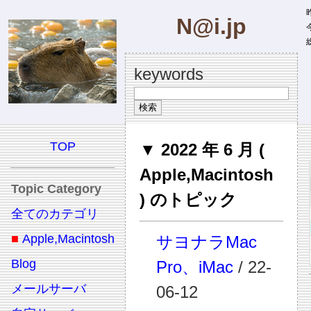
昨
N@i.jp
今
総
keywords
TOP
▼ 2022 年 6 月 (
Apple,Macintosh
Topic Category
) のトピック
全てのカテゴリ
■
Apple,Macintosh
サヨナラMac
Blog
Pro、iMac
/ 22-
メールサーバ
06-12