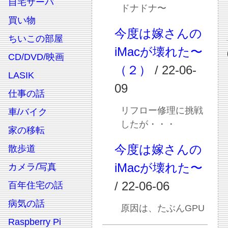
自宅サーバ
ドナドナ〜
買い物
今度は嫁さんの
ちいこの部屋
iMacが壊れた〜
CD/DVD/映画
（２）
/ 22-06-
LASIK
09
仕事の話
リフロー修理に挑戦
車/バイク
したが・・・
家の移転
今度は嫁さんの
散歩道
iMacが壊れた〜
カメラ/写真
/ 22-06-06
百年住宅の話
病気の話
原因は、たぶんGPU
Raspberry Pi