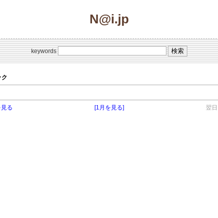
N@i.jp
keywords
ピック
を見る
[1月を見る]
翌日