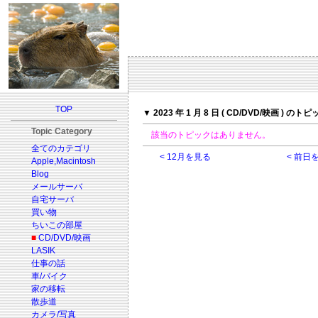
TOP
▼ 2023 年 1 月 8 日 ( CD/DVD/映画 ) のト
Topic Category
該当のトピックはありません。
全てのカテゴリ
< 12月を見る
< 前日
Apple,Macintosh
Blog
メールサーバ
自宅サーバ
買い物
ちいこの部屋
■
CD/DVD/映画
LASIK
仕事の話
車/バイク
家の移転
散歩道
カメラ/写真