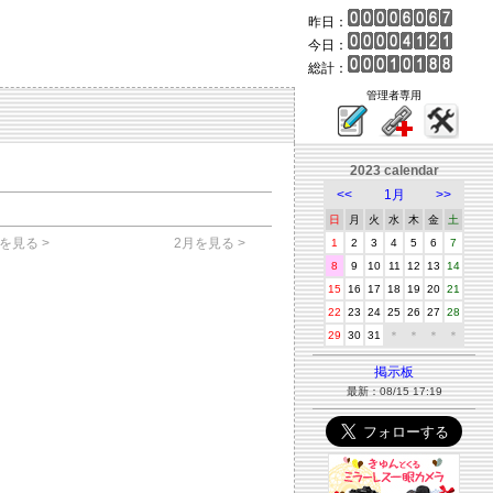
昨日：
今日：
総計：
管理者専用
2023 calendar
<<
1月
>>
日
月
火
水
木
金
土
を見る >
2月を見る >
1
2
3
4
5
6
7
8
9
10
11
12
13
14
15
16
17
18
19
20
21
22
23
24
25
26
27
28
29
30
31
＊
＊
＊
＊
掲示板
最新：08/15 17:19