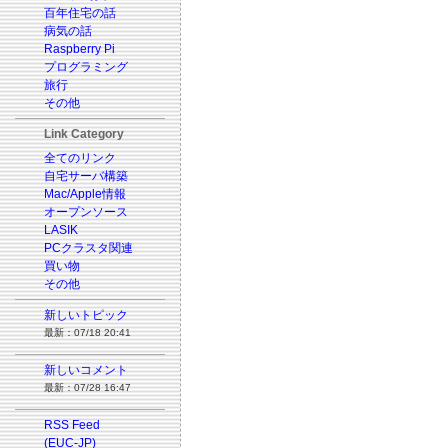
百年住宅の話
病気の話
Raspberry Pi
プログラミング
旅行
その他
Link Category
全てのリンク
自宅サーバ構築
Mac/Apple情報
オープンソース
LASIK
PCクラスタ関連
買い物
その他
新しいトピック
最新：07/18 20:41
新しいコメント
最新：07/28 16:47
RSS Feed
(EUC-JP)