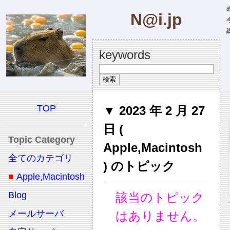
昨
N@i.jp
今
総
keywords
TOP
▼ 2023 年 2 月 27
日 (
Topic Category
Apple,Macintosh
全てのカテゴリ
) のトピック
■
Apple,Macintosh
Blog
該当のトピック
メールサーバ
はありません。