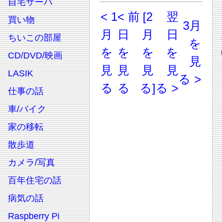
自宅サーバ
< 1
< 前
[2
翌
買い物
3月
月
日
月
日
ちいこの部屋
を
を
を
を
を
CD/DVD/映画
見
見
見
見
見
LASIK
る >
る
る
る]
る >
仕事の話
車/バイク
家の移転
散歩道
カメラ/写真
百年住宅の話
病気の話
Raspberry Pi