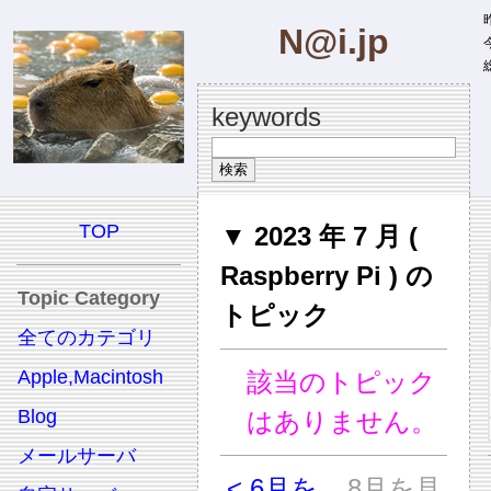
昨
N@i.jp
今
総
keywords
TOP
▼ 2023 年 7 月 (
Raspberry Pi ) の
Topic Category
トピック
全てのカテゴリ
Apple,Macintosh
該当のトピック
Blog
はありません。
メールサーバ
< 6月を
8月を見