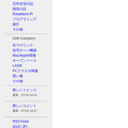
百年住宅の話
病気の話
Raspberry Pi
プログラミング
旅行
その他
Link Category
全てのリンク
自宅サーバ構築
Mac/Apple情報
オープンソース
LASIK
PCクラスタ関連
買い物
その他
新しいトピック
最新：07/18 20:41
新しいコメント
最新：07/28 16:47
RSS Feed
(EUC-JP)