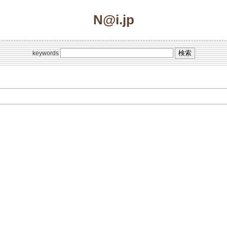
N@i.jp
keywords