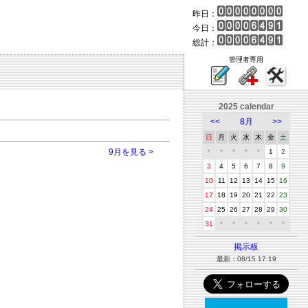
昨日：
今日：
総計：
管理者専用
2025 calendar
<<
8月
>>
日
月
火
水
木
金
土
9月を見る >
＊
＊
＊
＊
＊
1
2
3
4
5
6
7
8
9
10
11
12
13
14
15
16
17
18
19
20
21
22
23
24
25
26
27
28
29
30
31
＊
＊
＊
＊
＊
＊
掲示板
最新：08/15 17:19