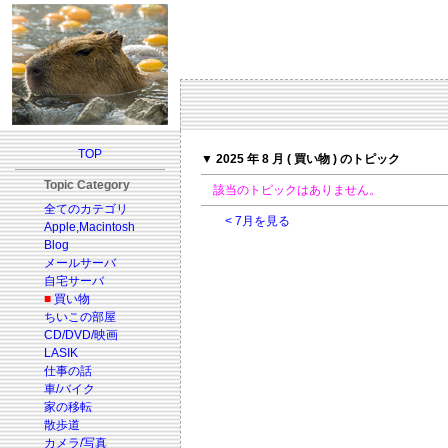
TOP
▼ 2025 年 8 月 ( 買い物 ) のトピック
Topic Category
該当のトピックはありません。
全てのカテゴリ
< 7月を見る
Apple,Macintosh
Blog
メールサーバ
自宅サーバ
■
買い物
ちいこの部屋
CD/DVD/映画
LASIK
仕事の話
車/バイク
家の移転
散歩道
カメラ/写真