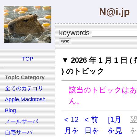
N@i.jp
keywords
TOP
▼ 2026 年 1 月 1 日
) のトピック
Topic Category
全てのカテゴリ
該当のトピックは
Apple,Macintosh
ん。
Blog
< 12
< 前
[1月
メールサーバ
月を
日を
を見
自宅サーバ