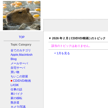
TOP
▼ 2026 年 2 月 ( CD/DVD/映画 ) のトピック
Topic Category
該当のトピックはありません。
全てのカテゴリ
< 1月を見る
Apple,Macintosh
Blog
メールサーバ
自宅サーバ
買い物
ちいこの部屋
■
CD/DVD/映画
LASIK
仕事の話
車/バイク
家の移転
散歩道
カメラ/写真