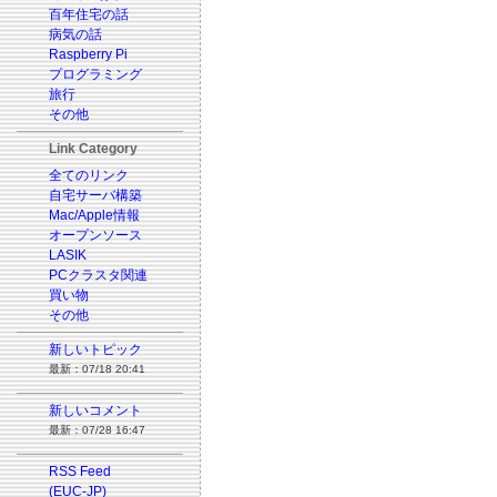
百年住宅の話
病気の話
Raspberry Pi
プログラミング
旅行
その他
Link Category
全てのリンク
自宅サーバ構築
Mac/Apple情報
オープンソース
LASIK
PCクラスタ関連
買い物
その他
新しいトピック
最新：07/18 20:41
新しいコメント
最新：07/28 16:47
RSS Feed
(EUC-JP)