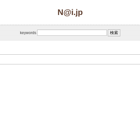
N@i.jp
keywords