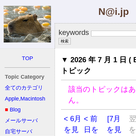
N@i.jp
keywords
TOP
▼ 2026 年 7 月 1 日 ( 
トピック
Topic Category
全てのカテゴリ
該当のトピックは
Apple,Macintosh
ん。
■
Blog
< 6月
< 前
[7月
メールサーバ
を見
日を
を見
自宅サーバ