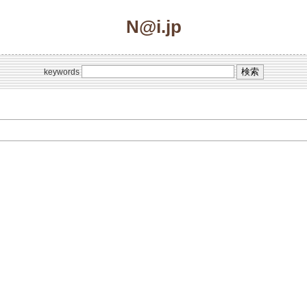
N@i.jp
keywords