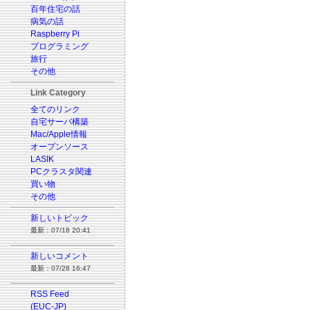
百年住宅の話
病気の話
Raspberry Pi
プログラミング
旅行
その他
Link Category
全てのリンク
自宅サーバ構築
Mac/Apple情報
オープンソース
LASIK
PCクラスタ関連
買い物
その他
新しいトピック
最新：07/18 20:41
新しいコメント
最新：07/28 16:47
RSS Feed
(EUC-JP)