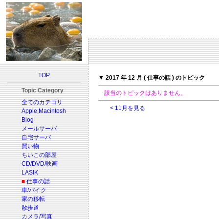
TOP
▼ 2017 年 12 月 ( 仕事の話 ) のトピック
Topic Category
該当のトピックはありません。
全てのカテゴリ
< 11月を見る
Apple,Macintosh
Blog
メールサーバ
自宅サーバ
買い物
ちいこの部屋
CD/DVD/映画
LASIK
■
仕事の話
車/バイク
家の移転
散歩道
カメラ/写真