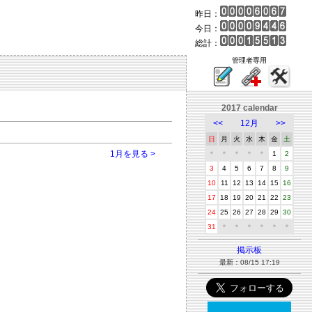
昨日：
今日：
総計：
管理者専用
2017 calendar
<<
12月
>>
日
月
火
水
木
金
土
1月を見る >
＊
＊
＊
＊
＊
1
2
3
4
5
6
7
8
9
10
11
12
13
14
15
16
17
18
19
20
21
22
23
24
25
26
27
28
29
30
31
＊
＊
＊
＊
＊
＊
掲示板
最新：08/15 17:19