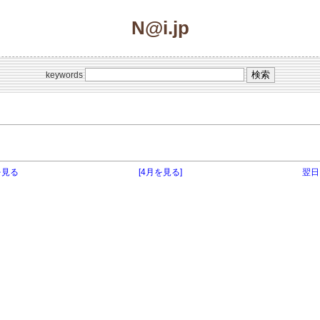
N@i.jp
keywords
を見る
[4月を見る]
翌日