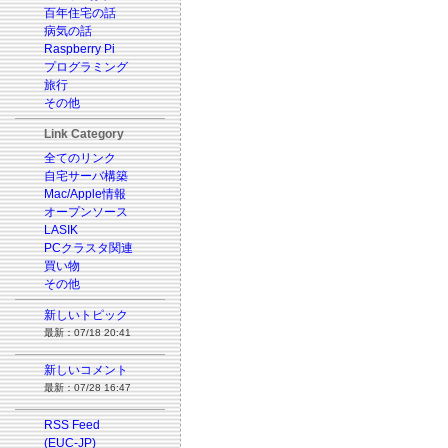
百年住宅の話
病気の話
Raspberry Pi
プログラミング
旅行
その他
Link Category
全てのリンク
自宅サーバ構築
Mac/Apple情報
オープンソース
LASIK
PCクラスタ関連
買い物
その他
新しいトピック
最新：07/18 20:41
新しいコメント
最新：07/28 16:47
RSS Feed
(EUC-JP)