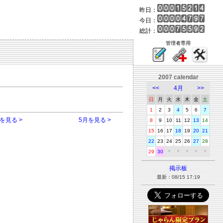
昨日：
今日：
総計：
管理者専用
2007 calendar
<<
4月
>>
日
月
火
水
木
金
土
1
2
3
4
5
6
7
を見る >
5月を見る >
8
9
10
11
12
13
14
15
16
17
18
19
20
21
22
23
24
25
26
27
28
29
30
＊
＊
＊
＊
＊
掲示板
最新：08/15 17:19