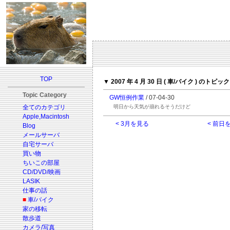
TOP
▼ 2007 年 4 月 30 日 ( 車/バイク ) のトピック
Topic Category
GW恒例作業
/ 07-04-30
全てのカテゴリ
明日から天気が崩れるそうだけど
Apple,Macintosh
< 3月を見る
< 前日
Blog
メールサーバ
自宅サーバ
買い物
ちいこの部屋
CD/DVD/映画
LASIK
仕事の話
■
車/バイク
家の移転
散歩道
カメラ/写真