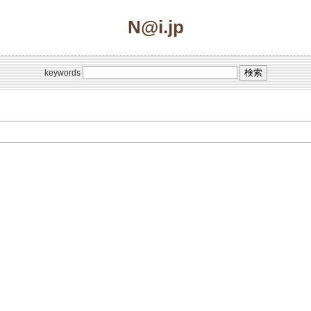
N@i.jp
keywords