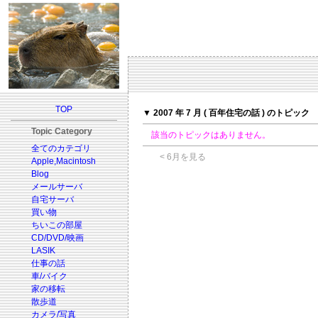
TOP
▼ 2007 年 7 月 ( 百年住宅の話 ) のトピック
Topic Category
該当のトピックはありません。
全てのカテゴリ
< 6月を見る
Apple,Macintosh
Blog
メールサーバ
自宅サーバ
買い物
ちいこの部屋
CD/DVD/映画
LASIK
仕事の話
車/バイク
家の移転
散歩道
カメラ/写真