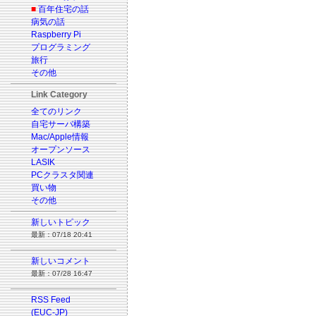
■
百年住宅の話
病気の話
Raspberry Pi
プログラミング
旅行
その他
Link Category
全てのリンク
自宅サーバ構築
Mac/Apple情報
オープンソース
LASIK
PCクラスタ関連
買い物
その他
新しいトピック
最新：07/18 20:41
新しいコメント
最新：07/28 16:47
RSS Feed
(EUC-JP)