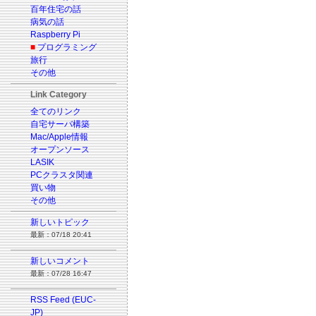
百年住宅の話
病気の話
Raspberry Pi
■
プログラミング
旅行
その他
Link Category
全てのリンク
自宅サーバ構築
Mac/Apple情報
オープンソース
LASIK
PCクラスタ関連
買い物
その他
新しいトピック
最新：07/18 20:41
新しいコメント
最新：07/28 16:47
RSS Feed (EUC-
JP)