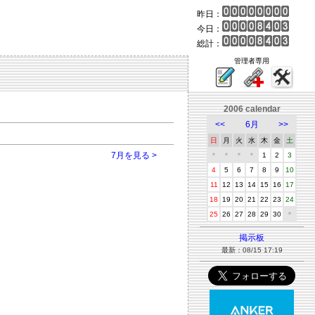
昨日：
今日：
総計：
管理者専用
2006 calendar
<<
6月
>>
日
月
火
水
木
金
土
7月を見る >
＊
＊
＊
＊
1
2
3
4
5
6
7
8
9
10
11
12
13
14
15
16
17
18
19
20
21
22
23
24
25
26
27
28
29
30
＊
掲示板
最新：08/15 17:19