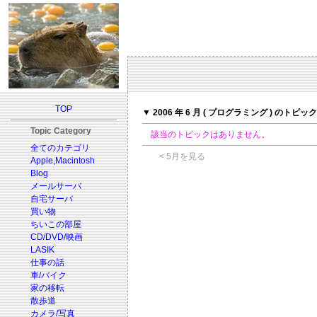
TOP
▼ 2006 年 6 月 ( プログラミング ) のトピック
Topic Category
該当のトピックはありません。
全てのカテゴリ
< 5月を見る
Apple,Macintosh
Blog
メールサーバ
自宅サーバ
買い物
ちいこの部屋
CD/DVD/映画
LASIK
仕事の話
車/バイク
家の移転
散歩道
カメラ/写真