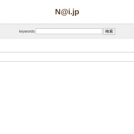
N@i.jp
keywords