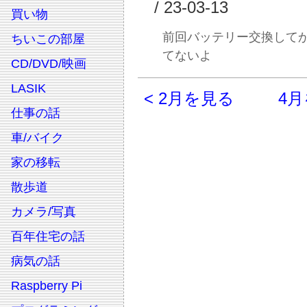
/ 23-03-13
買い物
前回バッテリー交換して
ちいこの部屋
てないよ
CD/DVD/映画
LASIK
< 2月を見る
4月
仕事の話
車/バイク
家の移転
散歩道
カメラ/写真
百年住宅の話
病気の話
Raspberry Pi