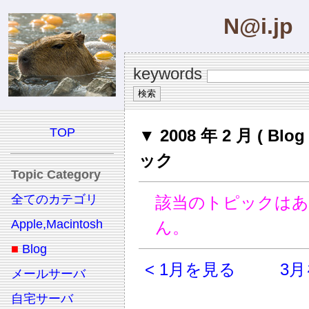
N@i.jp
keywords
TOP
▼ 2008 年 2 月 ( Blo
ック
Topic Category
全てのカテゴリ
該当のトピックは
Apple,Macintosh
ん。
■
Blog
< 1月を見る
3月
メールサーバ
自宅サーバ