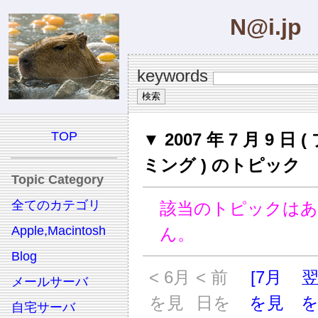
N@i.jp
keywords
TOP
▼ 2007 年 7 月 9 日
ミング ) のトピック
Topic Category
全てのカテゴリ
該当のトピックは
Apple,Macintosh
ん。
Blog
< 6月
< 前
[7月
メールサーバ
を見
日を
を見
自宅サーバ