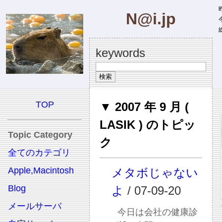
昨
N@i.jp
今
総
keywords
TOP
▼ 2007 年 9 月 (
LASIK ) のトピッ
Topic Category
ク
全てのカテゴリ
Apple,Macintosh
メタボじゃない
Blog
よ
/ 07-09-20
メールサーバ
今日は会社の健康診