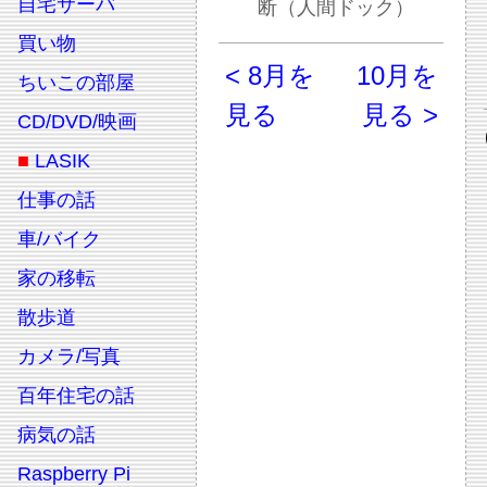
自宅サーバ
断（人間ドック）
買い物
< 8月を
10月を
ちいこの部屋
見る
見る >
CD/DVD/映画
■
LASIK
仕事の話
車/バイク
家の移転
散歩道
カメラ/写真
百年住宅の話
病気の話
Raspberry Pi