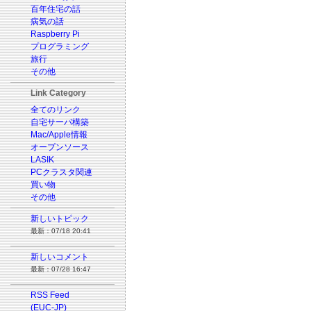
百年住宅の話
病気の話
Raspberry Pi
プログラミング
旅行
その他
Link Category
全てのリンク
自宅サーバ構築
Mac/Apple情報
オープンソース
LASIK
PCクラスタ関連
買い物
その他
新しいトピック
最新：07/18 20:41
新しいコメント
最新：07/28 16:47
RSS Feed
(EUC-JP)