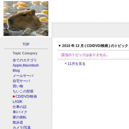
TOP
▼ 2010 年 12 月 ( CD/DVD/映画 ) のトピック
Topic Category
該当のトピックはありません。
全てのカテゴリ
< 11月を見る
Apple,Macintosh
Blog
メールサーバ
自宅サーバ
買い物
ちいこの部屋
■
CD/DVD/映画
LASIK
仕事の話
車/バイク
家の移転
散歩道
カメラ/写真