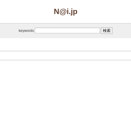
N@i.jp
keywords