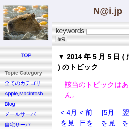
N@i.jp
keywords
TOP
▼ 2014 年 5 月 5 日
) のトピック
Topic Category
全てのカテゴリ
該当のトピックは
Apple,Macintosh
ん。
Blog
< 4月
< 前
[5月
メールサーバ
を見
日を
を見
自宅サーバ