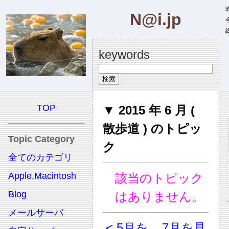
昨
N@i.jp
今
総
keywords
TOP
▼ 2015 年 6 月 (
散歩道 ) のトピッ
Topic Category
ク
全てのカテゴリ
Apple,Macintosh
該当のトピック
Blog
はありません。
メールサーバ
< 5月を
7月を見