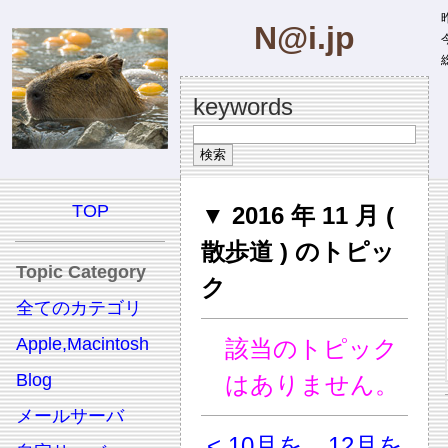
昨
N@i.jp
今
総
keywords
TOP
▼ 2016 年 11 月 (
散歩道 ) のトピッ
Topic Category
ク
全てのカテゴリ
Apple,Macintosh
該当のトピック
Blog
はありません。
メールサーバ
< 10月を
12月を