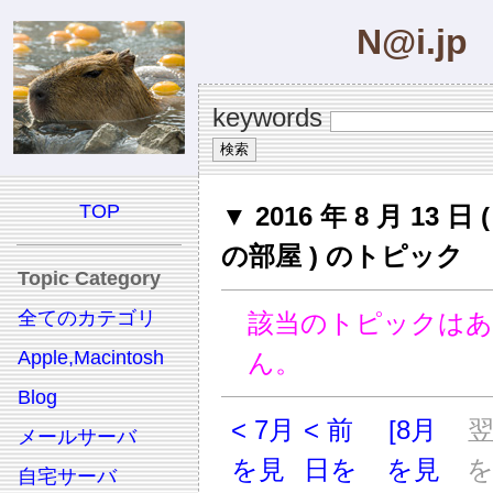
N@i.jp
keywords
TOP
▼ 2016 年 8 月 13 日
の部屋 ) のトピック
Topic Category
全てのカテゴリ
該当のトピックは
Apple,Macintosh
ん。
Blog
< 7月
< 前
[8月
メールサーバ
を見
日を
を見
自宅サーバ