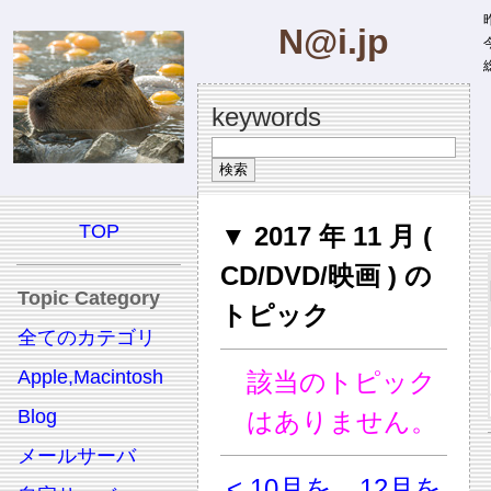
昨
N@i.jp
今
総
keywords
TOP
▼ 2017 年 11 月 (
CD/DVD/映画 ) の
Topic Category
トピック
全てのカテゴリ
Apple,Macintosh
該当のトピック
Blog
はありません。
メールサーバ
< 10月を
12月を