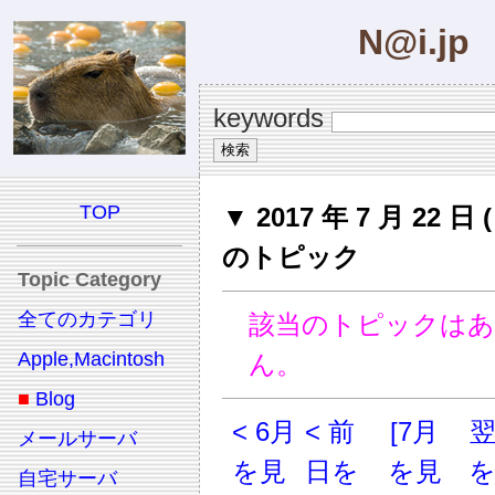
N@i.jp
keywords
TOP
▼ 2017 年 7 月 22 日 ( 
のトピック
Topic Category
全てのカテゴリ
該当のトピックは
Apple,Macintosh
ん。
■
Blog
< 6月
< 前
[7月
メールサーバ
を見
日を
を見
自宅サーバ