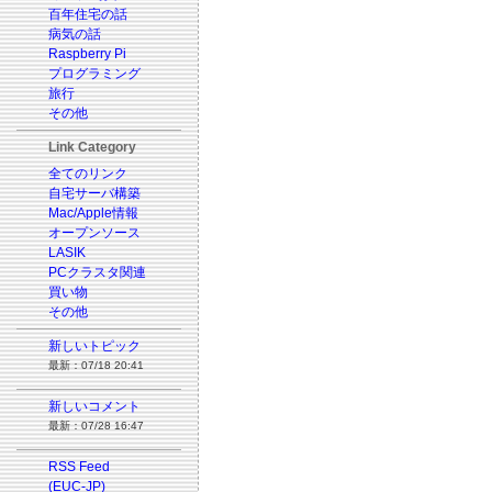
百年住宅の話
病気の話
Raspberry Pi
プログラミング
旅行
その他
Link Category
全てのリンク
自宅サーバ構築
Mac/Apple情報
オープンソース
LASIK
PCクラスタ関連
買い物
その他
新しいトピック
最新：07/18 20:41
新しいコメント
最新：07/28 16:47
RSS Feed
(EUC-JP)