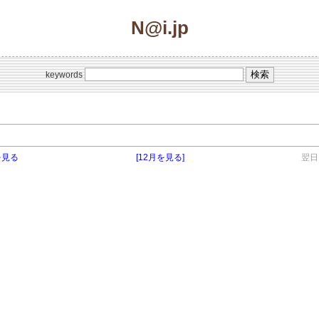
N@i.jp
keywords
を見る
[12月を見る]
翌日