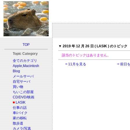
TOP
▼ 2019 年 12 月 26 日 ( LASIK ) のトピック
Topic Category
該当のトピックはありません。
全てのカテゴリ
< 11月を見る
< 前日
Apple,Macintosh
Blog
メールサーバ
自宅サーバ
買い物
ちいこの部屋
CD/DVD/映画
■
LASIK
仕事の話
車/バイク
家の移転
散歩道
カメラ/写真