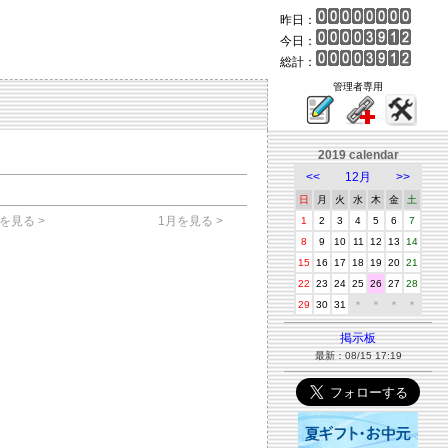
昨日：
今日：
総計：
管理者専用
2019 calendar
<<
12月
>>
日
月
火
水
木
金
土
を見る >
1月を見る >
1
2
3
4
5
6
7
8
9
10
11
12
13
14
15
16
17
18
19
20
21
22
23
24
25
26
27
28
29
30
31
＊
＊
＊
＊
掲示板
最新：08/15 17:19