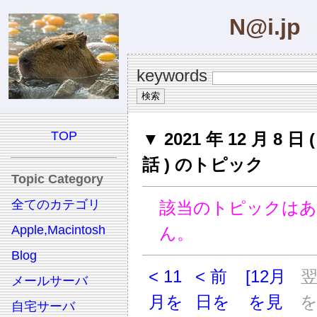
N@i.jp
keywords
TOP
▼ 2021 年 12 月 8 日
話 ) のトピック
Topic Category
全てのカテゴリ
該当のトピックは
Apple,Macintosh
ん。
Blog
< 11
< 前
[12月
メールサーバ
月を
日を
を見
自宅サーバ