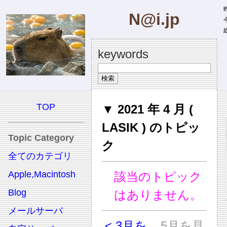
昨
N@i.jp
今
総
keywords
TOP
▼ 2021 年 4 月 (
LASIK ) のトピッ
Topic Category
ク
全てのカテゴリ
Apple,Macintosh
該当のトピック
Blog
はありません。
メールサーバ
< 3月を
5月を見