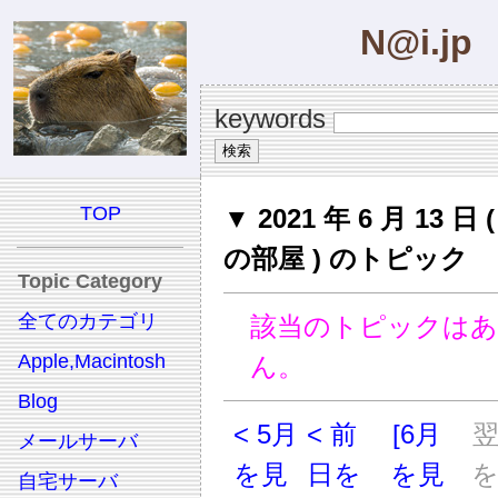
N@i.jp
keywords
TOP
▼ 2021 年 6 月 13 日
の部屋 ) のトピック
Topic Category
全てのカテゴリ
該当のトピックは
Apple,Macintosh
ん。
Blog
< 5月
< 前
[6月
メールサーバ
を見
日を
を見
自宅サーバ