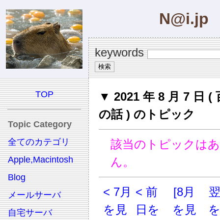
N@i.jp
keywords
TOP
▼ 2021 年 8 月 7 日 
の話 ) のトピック
Topic Category
全てのカテゴリ
該当のトピックは
Apple,Macintosh
ん。
Blog
< 7月
< 前
[8月
メールサーバ
を見
日を
を見
自宅サーバ