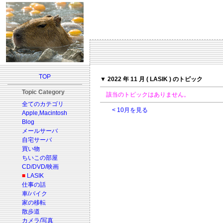
TOP
▼ 2022 年 11 月 ( LASIK ) のトピック
Topic Category
該当のトピックはありません。
全てのカテゴリ
< 10月を見る
Apple,Macintosh
Blog
メールサーバ
自宅サーバ
買い物
ちいこの部屋
CD/DVD/映画
■
LASIK
仕事の話
車/バイク
家の移転
散歩道
カメラ/写真