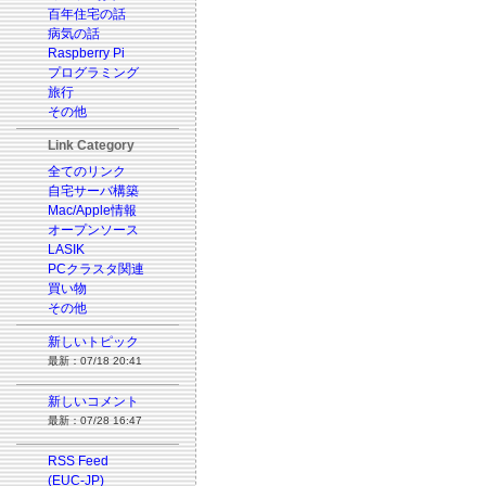
百年住宅の話
病気の話
Raspberry Pi
プログラミング
旅行
その他
Link Category
全てのリンク
自宅サーバ構築
Mac/Apple情報
オープンソース
LASIK
PCクラスタ関連
買い物
その他
新しいトピック
最新：07/18 20:41
新しいコメント
最新：07/28 16:47
RSS Feed
(EUC-JP)