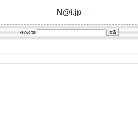
N@i.jp
keywords