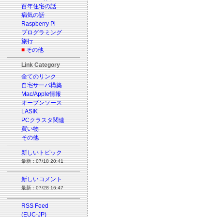
百年住宅の話
病気の話
Raspberry Pi
プログラミング
旅行
■
その他
Link Category
全てのリンク
自宅サーバ構築
Mac/Apple情報
オープンソース
LASIK
PCクラスタ関連
買い物
その他
新しいトピック
最新：07/18 20:41
新しいコメント
最新：07/28 16:47
RSS Feed
(EUC-JP)