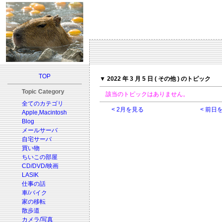
TOP
▼ 2022 年 3 月 5 日 ( その他 ) のトピック
Topic Category
該当のトピックはありません。
全てのカテゴリ
< 2月を見る
< 前日
Apple,Macintosh
Blog
メールサーバ
自宅サーバ
買い物
ちいこの部屋
CD/DVD/映画
LASIK
仕事の話
車/バイク
家の移転
散歩道
カメラ/写真