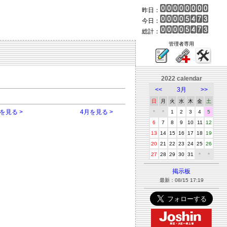
昨日：
今日：
総計：
管理者専用
2022 calendar
<<
3月
>>
日
月
火
水
木
金
土
を見る >
4月を見る >
＊
＊
1
2
3
4
5
6
7
8
9
10
11
12
13
14
15
16
17
18
19
20
21
22
23
24
25
26
27
28
29
30
31
＊
＊
掲示板
最新：08/15 17:19