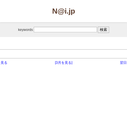
N@i.jp
keywords
を見る
[3月を見る]
翌日