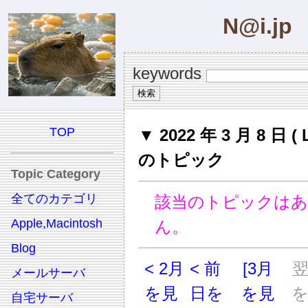
N@i.jp
keywords
TOP
▼ 2022 年 3 月 8 日 ( 
のトピック
Topic Category
全てのカテゴリ
該当のトピックは
Apple,Macintosh
ん。
Blog
< 2月
< 前
[3月
メールサーバ
を見
日を
を見
自宅サーバ