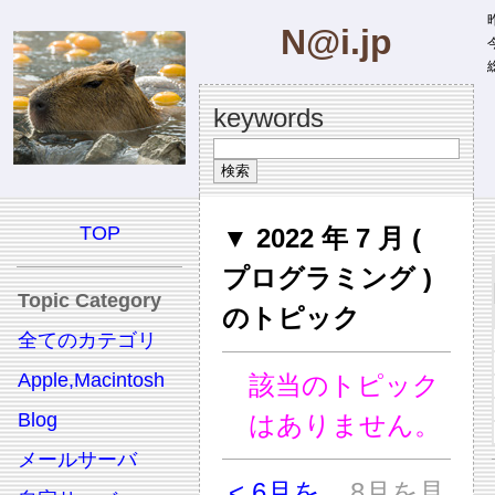
昨
N@i.jp
今
総
keywords
TOP
▼ 2022 年 7 月 (
プログラミング )
Topic Category
のトピック
全てのカテゴリ
Apple,Macintosh
該当のトピック
Blog
はありません。
メールサーバ
< 6月を
8月を見