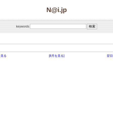
N@i.jp
keywords
ク
を見る
[8月を見る]
翌日