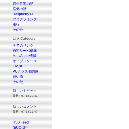
百年住宅の話
病気の話
Raspberry Pi
プログラミング
旅行
その他
Link Category
全てのリンク
自宅サーバ構築
Mac/Apple情報
オープンソース
LASIK
PCクラスタ関連
買い物
その他
新しいトピック
最新：07/18 20:41
新しいコメント
最新：07/28 16:47
RSS Feed
(EUC-JP)