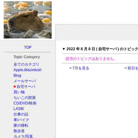
TOP
▼ 2022 年 8 月 8 日 ( 自宅サーバ ) のトピッ
Topic Category
該当のトピックはありません。
全てのカテゴリ
< 7月を見る
< 前日
Apple,Macintosh
Blog
メールサーバ
■
自宅サーバ
買い物
ちいこの部屋
CD/DVD/映画
LASIK
仕事の話
車/バイク
家の移転
散歩道
カメラ/写真