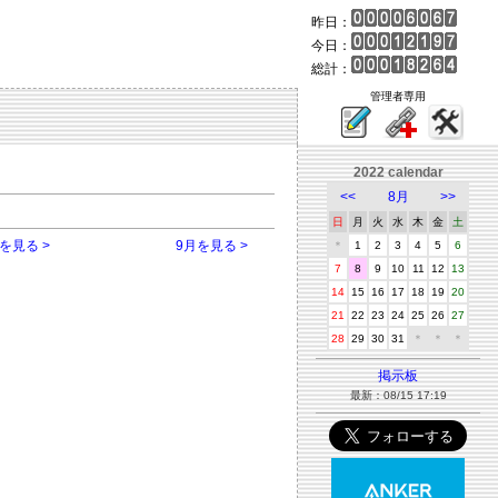
昨日：
今日：
総計：
管理者専用
2022 calendar
<<
8月
>>
日
月
火
水
木
金
土
を見る >
9月を見る >
＊
1
2
3
4
5
6
7
8
9
10
11
12
13
14
15
16
17
18
19
20
21
22
23
24
25
26
27
28
29
30
31
＊
＊
＊
掲示板
最新：08/15 17:19