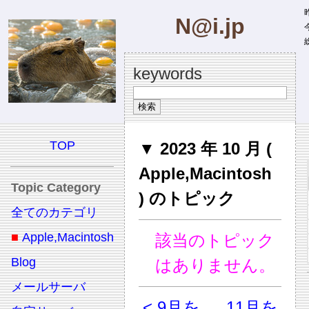
昨
N@i.jp
今
総
keywords
TOP
▼ 2023 年 10 月 (
Apple,Macintosh
Topic Category
) のトピック
全てのカテゴリ
■
Apple,Macintosh
該当のトピック
Blog
はありません。
メールサーバ
< 9月を
11月を