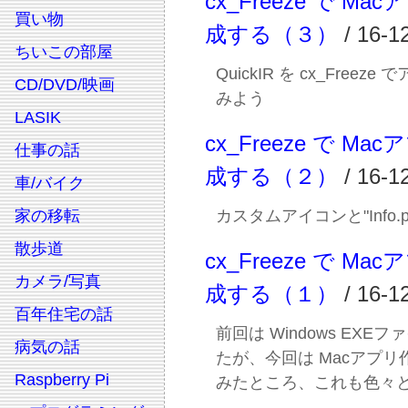
cx_Freeze で M
買い物
成する（３）
/ 16-1
ちいこの部屋
QuickIR を cx_Freez
CD/DVD/映画
みよう
LASIK
cx_Freeze で M
仕事の話
成する（２）
/ 16-1
車/バイク
家の移転
カスタムアイコンと"Info.pl
散歩道
cx_Freeze で M
カメラ/写真
成する（１）
/ 16-1
百年住宅の話
前回は Windows EXE
病気の話
たが、今回は Macアプ
Raspberry Pi
みたところ、これも色々