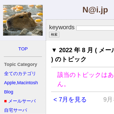
N@i.jp
keywords
TOP
▼ 2022 年 8 月 ( 
) のトピック
Topic Category
全てのカテゴリ
該当のトピックは
Apple,Macintosh
ん。
Blog
< 7月を見る
9月
■
メールサーバ
自宅サーバ