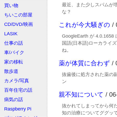
最近、また少しスパムが
買い物
な？
ちいこの部屋
これが今大騒ぎの
/ 
CD/DVD/映画
LASIK
GoogleEarth が 4.0.16
仕事の話
国語(日本語)ローカライ
ね。
車/バイク
家の移転
薬が体質に合わず
/ 
散歩道
抜歯後に処方された薬の
カメラ/写真
ン
百年住宅の話
親不知について
/ 06
病気の話
抜かれてしまってから何
Raspberry Pi
知の治療についてググッ