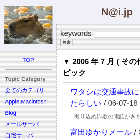
N@i.jp
keywords
TOP
▼ 2006 年 7 月 ( その
ピック
Topic Category
全てのカテゴリ
ワタシは交通事故に
Apple,Macintosh
たらしい
/ 06-07-18
Blog
振り込め詐欺の電話がき
メールサーバ
富田ゆかりメール
/ 
自宅サーバ