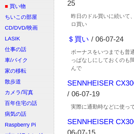
25
■
買い物
昨日のドル買いに続いて
ちいこの部屋
ロ買い
CD/DVD/映画
＄買い
/ 06-07-24
LASIK
仕事の話
ボーナスをいつまでも普
車/バイク
っぱなしにしておくのも
んで
家の移転
散歩道
SENNHEISER CX3
カメラ/写真
/ 06-07-19
百年住宅の話
実際に通勤時などに使っ
病気の話
SENNHEISER CX300
Raspberry Pi
06-07-15