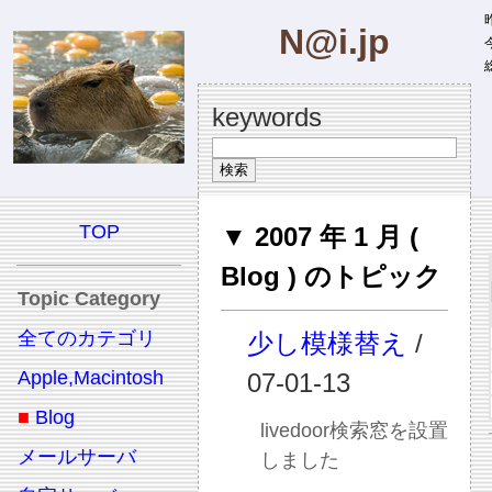
昨
N@i.jp
今
総
keywords
TOP
▼ 2007 年 1 月 (
Blog ) のトピック
Topic Category
全てのカテゴリ
少し模様替え
/
Apple,Macintosh
07-01-13
■
Blog
livedoor検索窓を設置
メールサーバ
しました