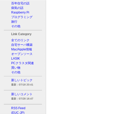
百年住宅の話
病気の話
Raspberry Pi
プログラミング
旅行
その他
Link Category
全てのリンク
自宅サーバ構築
Mac/Apple情報
オープンソース
LASIK
PCクラスタ関連
買い物
その他
新しいトピック
最新：07/18 20:41
新しいコメント
最新：07/28 16:47
RSS Feed
(EUC-JP)