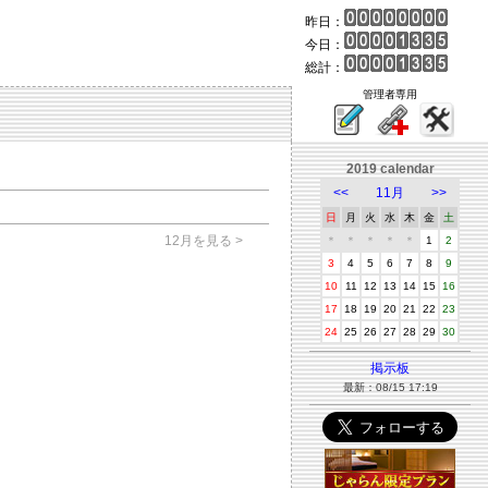
昨日：
今日：
総計：
管理者専用
2019 calendar
<<
11月
>>
日
月
火
水
木
金
土
12月を見る >
＊
＊
＊
＊
＊
1
2
3
4
5
6
7
8
9
10
11
12
13
14
15
16
17
18
19
20
21
22
23
24
25
26
27
28
29
30
掲示板
最新：08/15 17:19