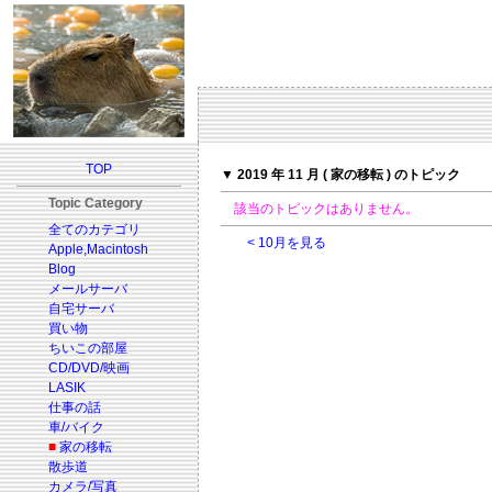
TOP
▼ 2019 年 11 月 ( 家の移転 ) のトピック
Topic Category
該当のトピックはありません。
全てのカテゴリ
< 10月を見る
Apple,Macintosh
Blog
メールサーバ
自宅サーバ
買い物
ちいこの部屋
CD/DVD/映画
LASIK
仕事の話
車/バイク
■
家の移転
散歩道
カメラ/写真