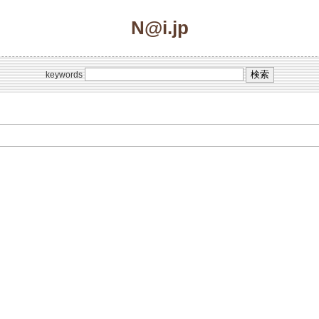
N@i.jp
keywords