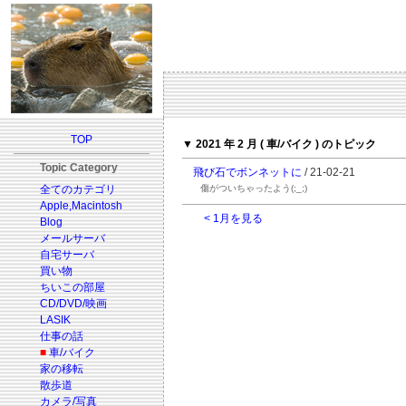
TOP
▼ 2021 年 2 月 ( 車/バイク ) のトピック
Topic Category
飛び石でボンネットに
/ 21-02-21
全てのカテゴリ
傷がついちゃったよう(;_;)
Apple,Macintosh
< 1月を見る
Blog
メールサーバ
自宅サーバ
買い物
ちいこの部屋
CD/DVD/映画
LASIK
仕事の話
■
車/バイク
家の移転
散歩道
カメラ/写真