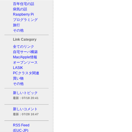
百年住宅の話
病気の話
Raspberry Pi
プログラミング
旅行
その他
Link Category
全てのリンク
自宅サーバ構築
Mac/Apple情報
オープンソース
LASIK
PCクラスタ関連
買い物
その他
新しいトピック
最新：07/18 20:41
新しいコメント
最新：07/28 16:47
RSS Feed
(EUC-JP)