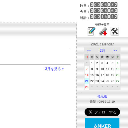
昨日：
今日：
総計：
管理者専用
2021 calendar
<<
2月
>>
日
月
火
水
木
金
土
＊
1
2
3
4
5
6
3月を見る >
7
8
9
10
11
12
13
14
15
16
17
18
19
20
21
22
23
24
25
26
27
28
＊
＊
＊
＊
＊
＊
掲示板
最新：08/15 17:19