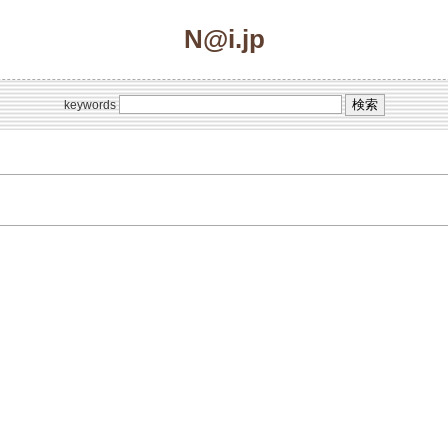
N@i.jp
keywords