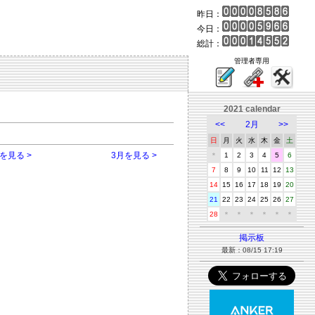
昨日：
今日：
総計：
管理者専用
2021 calendar
<<
2月
>>
日
月
火
水
木
金
土
を見る >
3月を見る >
＊
1
2
3
4
5
6
7
8
9
10
11
12
13
14
15
16
17
18
19
20
21
22
23
24
25
26
27
28
＊
＊
＊
＊
＊
＊
掲示板
最新：08/15 17:19