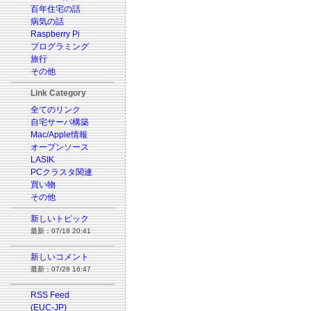
百年住宅の話
病気の話
Raspberry Pi
プログラミング
旅行
その他
Link Category
全てのリンク
自宅サーバ構築
Mac/Apple情報
オープンソース
LASIK
PCクラスタ関連
買い物
その他
新しいトピック
最新：07/18 20:41
新しいコメント
最新：07/28 16:47
RSS Feed
(EUC-JP)