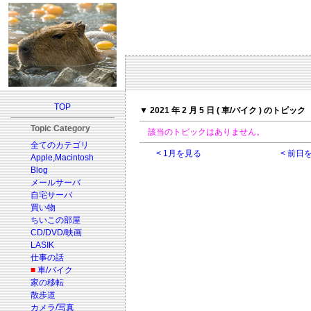
TOP
▼ 2021 年 2 月 5 日 ( 車/バイク ) のトピック
Topic Category
該当のトピックはありません。
全てのカテゴリ
< 1月を見る
< 前日
Apple,Macintosh
Blog
メールサーバ
自宅サーバ
買い物
ちいこの部屋
CD/DVD/映画
LASIK
仕事の話
■
車/バイク
家の移転
散歩道
カメラ/写真