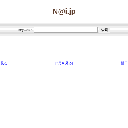
N@i.jp
keywords
を見る
[2月を見る]
翌日