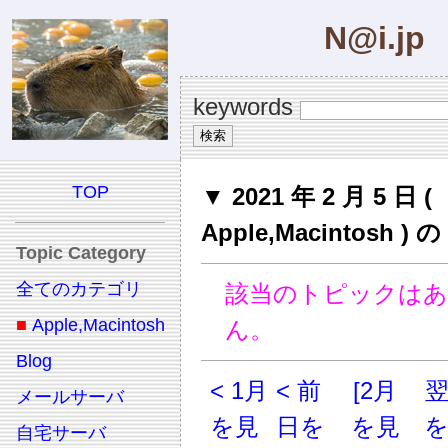
N@i.jp
keywords
TOP
▼ 2021 年 2 月 5 日 (
Apple,Macintosh 
Topic Category
全てのカテゴリ
該当のトピックは
■
Apple,Macintosh
ん。
Blog
< 1月
< 前
[2月
メールサーバ
を見
日を
を見
自宅サーバ