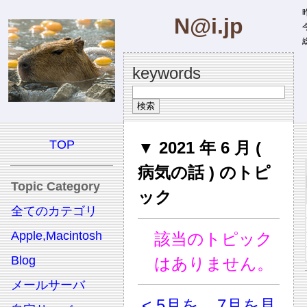
昨
N@i.jp
今
総
keywords
TOP
▼ 2021 年 6 月 (
病気の話 ) のトピ
Topic Category
ック
全てのカテゴリ
Apple,Macintosh
該当のトピック
Blog
はありません。
メールサーバ
< 5月を
7月を見