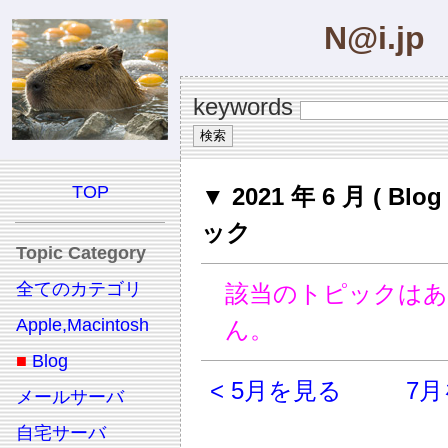
N@i.jp
keywords
TOP
▼ 2021 年 6 月 ( Blo
ック
Topic Category
全てのカテゴリ
該当のトピックは
Apple,Macintosh
ん。
■
Blog
< 5月を見る
7月
メールサーバ
自宅サーバ