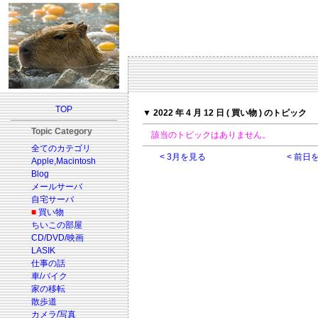
TOP
▼ 2022 年 4 月 12 日 ( 買い物 ) のトピック
Topic Category
該当のトピックはありません。
全てのカテゴリ
< 3月を見る
< 前日
Apple,Macintosh
Blog
メールサーバ
自宅サーバ
■
買い物
ちいこの部屋
CD/DVD/映画
LASIK
仕事の話
車/バイク
家の移転
散歩道
カメラ/写真