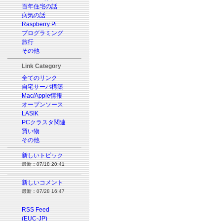
百年住宅の話
病気の話
Raspberry Pi
プログラミング
旅行
その他
Link Category
全てのリンク
自宅サーバ構築
Mac/Apple情報
オープンソース
LASIK
PCクラスタ関連
買い物
その他
新しいトピック
最新：07/18 20:41
新しいコメント
最新：07/28 16:47
RSS Feed
(EUC-JP)