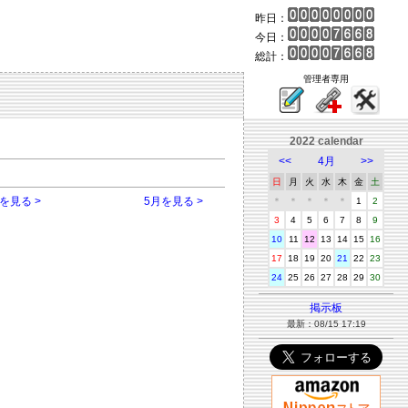
昨日：
今日：
総計：
管理者専用
2022 calendar
<<
4月
>>
日
月
火
水
木
金
土
を見る >
5月を見る >
＊
＊
＊
＊
＊
1
2
3
4
5
6
7
8
9
10
11
12
13
14
15
16
17
18
19
20
21
22
23
24
25
26
27
28
29
30
掲示板
最新：08/15 17:19