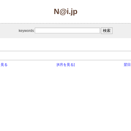
N@i.jp
keywords
を見る
[4月を見る]
翌日